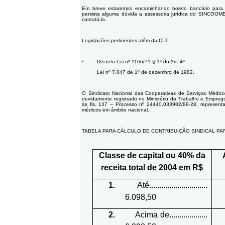
Em breve estaremos encaminhando boleto bancário para o 
persista alguma dúvida a assessoria jurídica do SINCOOME
contatá-la.
Legislações pertinentes além da CLT:
· Decreto-Lei nº 1166/71 § 1º do Art. 4º.
· Lei nº 7.047 de 1º de dezembro de 1982.
O Sindicato Nacional das Cooperativas de Serviços Médi
devidamente registrado no Ministério do Trabalho e Empreg
às fls. 147 – Processo nº 24440.033982/89-28, representa
médicos em âmbito nacional.
TABELA PARA CÁLCULO DE CONTRIBUIÇÃO SINDICAL PA
Classe de capital ou 40% da
receita total de 2004 em R$
1.
Até.............................
6.098,50
2.
Acima de...................