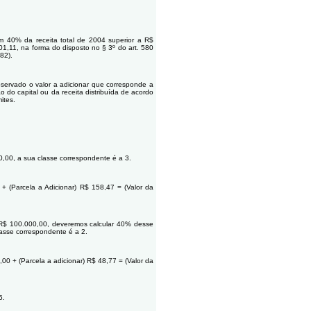
da receita total de 2004 superior a R$
1,11, na forma do disposto no § 3º do art. 580
82).
ado o valor a adicionar que corresponde a
 do capital ou da receita distribuída de acordo
ites.
0,00, a sua classe correspondente é a 3.
 + (Parcela a Adicionar) R$ 158,47 = (Valor da
e R$ 100.000,00, deveremos calcular 40% desse
asse correspondente é a 2.
,00 + (Parcela a adicionar) R$ 48,77 = (Valor da
5.