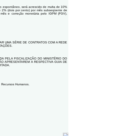
pontâneo, será acrescido de multa de 10%
 de 2% (dois por cento) por mês subseqüente de
 mês e correção monetária pelo IGPM (FGV),
AR UMA SÉRIE DE CONTRATOS COM A REDE
ITAÇÕES.
DA PELA FISCALIZAÇÃO DO MINISTÉRIO DO
ÃO APRESENTAREM A RESPECTIVA GUIA DE
ITADA.
e Recursos Humanos.