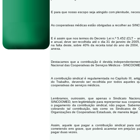
E para que nosso escopo seja atingido com plenitude, neces
As cooperativas médicas estão obrigadas a recolher ao SINCO
E é assim que nos termos do Decreto Lei n.º 5.452 (CLT – art.
e anual, deve ser recolhida até o dia 31 de janeiro de 2005
na falta deste, sobre 40% da receita total do ano de 200
anexa.
Destacamos que a contribuição é devida independentement
Nacional das Cooperativas de Serviços Médicos - SINCOOM
A contribuição sindical é regulamentada no Capítulo III, ar
do Trabalho, devendo ser recolhida por todos aqueles q
cooperativas de serviços médicos.
Lembramos, outrossim, que apenas o Sindicato Nacion
SINCOOMED, tem legitimidade para representar sua cooperativ
o pagamento da contribuição sindical, não pague. Sabemo
cobrando tal contribuição, tais como os Sindicatos de 
Organizações de Cooperativas Estaduais, de maneira ilegal.
Assim, aquele que pagar a contribuição sindical para o
cometendo erro grave, que poderá acarretar em prejuízo pa
pagar duas vezes.