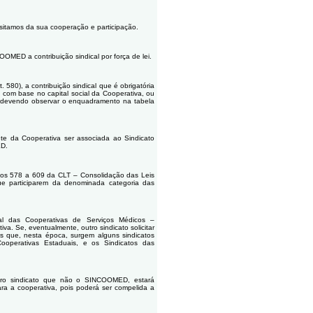
sitamos da sua cooperação e participação.
OMED a contribuição sindical por força de lei.
 580), a contribuição sindical que é obrigatória
, com base no capital social da Cooperativa, ou
4, devendo observar o enquadramento na tabela
e da Cooperativa ser associada ao Sindicato
ED.
tigos 578 a 609 da CLT – Consolidação das Leis
ue participarem da denominada categoria das
al das Cooperativas de Serviços Médicos –
a. Se, eventualmente, outro sindicato solicitar
s que, nesta época, surgem alguns sindicatos
Cooperativas Estaduais, e os Sindicatos das
utro sindicato que não o SINCOOMED, estará
ra a cooperativa, pois poderá ser compelida a