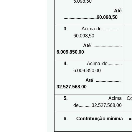
6.098,50
Até
............................60.098,50
3.
Acima de................
60.098,50
Até ........................
6.009.850,00
4.
Acima de............
6.009.850,00
Até .....................
32.527.568,00
5.
Acima
Co
de...........32.527.568,00
6.
Contribuição mínima