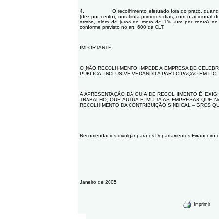
4. O recolhimento efetuado fora do prazo, quando es
(dez por cento), nos trinta primeiros dias, com o adicional
atraso, além de juros de mora de 1% (um por cento) ao
conforme previsto no art. 600 da CLT.
IMPORTANTE:
O NÃO RECOLHIMENTO IMPEDE A EMPRESA DE CELEBR
PÚBLICA, INCLUSIVE VEDANDO A PARTICIPAÇÃO EM LIC
A APRESENTAÇÃO DA GUIA DE RECOLHIMENTO É EXIGI
TRABALHO, QUE AUTUA E MULTA AS EMPRESAS QUE N
RECOLHIMENTO DA CONTRIBUIÇÃO SINDICAL – GRCS QU
Recomendamos divulgar para os Departamentos Financeiro 
Janeiro de 2005
Imprimir