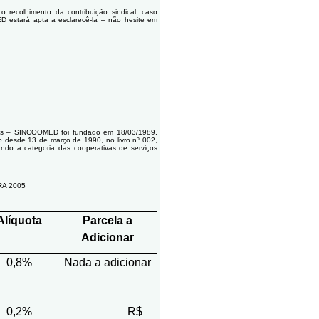
recolhimento da contribuição sindical, caso
D estará apta a esclarecê-la – não hesite em
cos – SINCOOMED foi fundado em 18/03/1989,
o desde 13 de março de 1990, no livro nº 002,
ndo a categoria das cooperativas de serviços
RA 2005
Alíquota
Parcela a
Adicionar
0,8%
Nada a adicionar
0,2%
R$