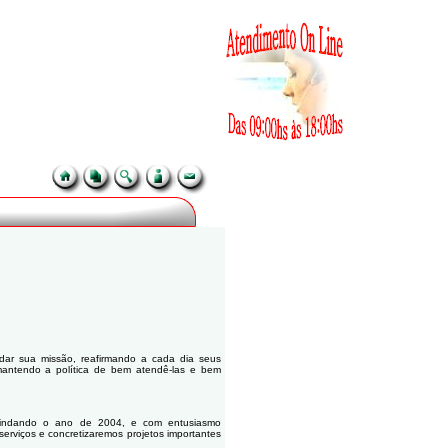
ar sua missão, reafirmando a cada dia seus
mantendo a política de bem atendê-las e bem
 findando o ano de 2004, e com entusiasmo
erviços e concretizaremos projetos importantes