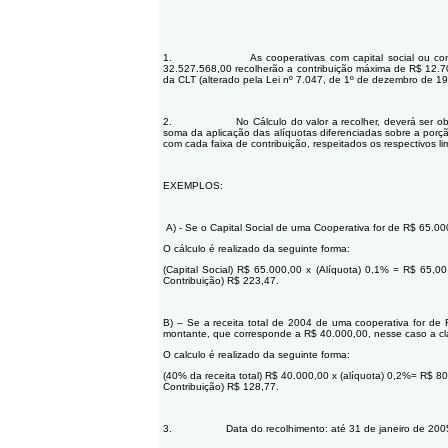
1. As cooperativas com capital social ou com 40% 
32.527.568,00 recolherão a contribuição máxima de R$ 12.70
da CLT (alterado pela Lei nº 7.047, de 1º de dezembro de 19
2. No Cálculo do valor a recolher, deverá ser observ
soma da aplicação das alíquotas diferenciadas sobre a porção
com cada faixa de contribuição, respeitados os respectivos lim
EXEMPLOS:
A) - Se o Capital Social de uma Cooperativa for de R$ 65.00
O cálculo é realizado da seguinte forma:
(Capital Social) R$ 65.000,00 x (Alíquota) 0,1% = R$ 65,00
Contribuição) R$ 223,47.
B) – Se a receita total de 2004 de uma cooperativa for d
montante, que corresponde a R$ 40.000,00, nesse caso a cl
O calculo é realizado da seguinte forma:
(40% da receita total) R$ 40.000,00 x (alíquota) 0,2%= R$ 80
Contribuição) R$ 128,77.
3. Data do recolhimento: até 31 de janeiro de 200