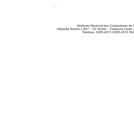
Sindicato Nacional das Cooperativas de 
Alameda Santos,1.827 – 10° Andar – Cerqueira Cesar
Telefone: 3265-4573 /3265-4572 FA