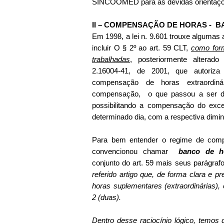
SINCOOMED para as devidas orientaçõ
II – COMPENSAÇÃO DE HORAS -
B
Em
1998, a
lei n. 9.601 trouxe algumas
incluir O § 2º ao art. 59 CLT,
como for
trabalhadas
, posteriormente alterado
2.16004-41, de 2001, que autoriza 
compensação de horas extraordinár
compensação,
o que passou a ser
possibilitando a compensação do exc
determinado dia, com a respectiva dimin
Para bem entender o regime de com
convencionou chamar
banco de h
conjunto do art. 59 mais seus parágrafos
referido artigo que, de forma clara e pr
horas suplementares (extraordinárias)
2 (duas).
Dentro desse raciocínio lógico, temos 