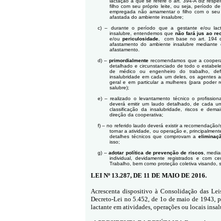
lactação a que se refere o art. 394-A diz resp
filho com seu próprio leite, ou seja, período
empregada não amamentar o filho com o seu p
afastada do ambiente insalubre;
c)
– durante o período que a gestante e/ou lac
insalubre, entendemos que
não fará jus ao re
e/ou
periculosidade
,
com base no art. 194 d
afastamento do ambiente insalubre mediante
afastamento.
d)
–
primordialmente
recomendamos que a cooperat
detalhado e circunstanciado de todo o estabele
de médico ou engenheiro do trabalho, def
insalubridade em cada um deles, os agentes a
geral e em particular a mulheres (para poder re
salubre);
e)
– realizado o levantamento técnico o profissio
deverá emitir um laudo detalhado, de cada um
classificação da insalubridade, riscos e dem
direção da cooperativa;
f)
– no referido laudo deverá existir a recomendação
tornar a atividade, ou operação e, principalmen
detalhes técnicos que comprovam a
eliminaç
isso;
g)
–
adotar política de prevenção de riscos
, medi
individual, devidamente registrados e com ce
Trabalho, bem como proteção coletiva visando, se
LEI Nº 13.287, DE 11 DE MAIO DE 2016.
Acrescenta dispositivo à Consolidação das Lei
Decreto-Lei no 5.452, de 1o de maio de 1943, pa
lactante em atividades, operações ou locais insa