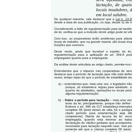
lactação, de quai
locais insalubres, 
em local salubre.
De qualquer maneira, vale destacar que a
Lei n. 13.2
desde a data de sua publicação, ou seja, desde 11 de 
Considerando a falta de regulamentação para tal medida
de lei, verifica-se que a inclusão deste artigo pode ter e
Com isso, as cooperativas terão problemas para afasta
locais de trabalho, que na grande maioria são locais ins
funções que exercem.
Deste modo, ainda que louvável o espirito da lei,
regulamentação para a aplicação do art. 394-A pode
empregador quanto para a empregada.
Da análise deste articulista ao artigo citado, permite-nos
Entendemos que o impacto nas cooperativas de serv
destacar que o período de lactação (que não está defini
vezes, tempo maior do que o período de estabilidade d
a)
– entendemos que, mais uma vez, o legislador não 
porque, só estabelece regras para atividade, o
quanto às atividades, operações ou locais peric
alguma regulamentação.
b)
-
Sobre o período para lactação
– mais uma vez o
texto da lei, principalmente, porque não define
Embora o art. 396 da CLT estabeleça intervalo
complete 06 (seis) meses de vida, há o parágra
citado período para amamentação seja dila
competente). Diante da lacuna da lei, reco
empregada, quando esta retornar ao traba
declaração do médico pediatra que acompanha a
necessário para lactação naquele caso. Isso po
somente até que a criança complete 06 (seis)