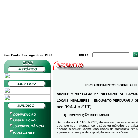
busca
São Paulo, 8 de Agosto de 2026
ESCLARECIMENTOS SOBRE A
LEI
PROIBE O TRABALHO DA GESTANTE OU LACTAN
LOCAIS INSALUBRES – ENQUANTO PERDURAR A GE
art. 394-A a CLT
)
I)
-
INTRODUÇÃO PRELIMINAR
Segundo o
art. 189 da CLT
, devem ser consideradas a
que, por sua natureza, condições ou métodos de tra
nocivos à saúde, acima dos limites de tolerância fixa
agente e do tempo de exposição aos seus efeitos.