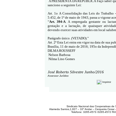
A PRESIDENTA DA REPÚBLICA Faço saber que 
sanciono a seguinte Lei:
Art. 1o
A Consolidação das Leis do Trabalho 
5.452, de 1º de maio de 1943, passa a vigorar acr
“
Art. 394-A
. A empregada gestante ou lactan
gestação e a lactação, de quaisquer atividade
devendo exercer suas atividades em local salubre
Parágrafo único. (VETADO).”
Art. 2º Esta Lei entra em vigor na data de sua pu
Brasília, 11 de maio de 2016; 195o da Independ
DILMA ROUSSEFF
Nelson Barbosa
Nilma Lino Gomes
José Roberto Silvestre
Junho/2016
Assessor Jurídico
Imprimir
Sindicato Nacional das Cooperativas de 
Alameda Santos,1.827 – 10° Andar – Cerqueira Cesar
Telefone: 3265-4573 /3265-4572 FA