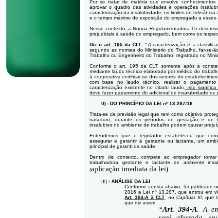
Por se tratar de matéria que envolve conhecimentos 
aprovar o quadro das atividades e operações insalubr
caracterização da insalubridade, os limites de tolerânci
e o tempo máximo de exposição do empregado a esses a
Nesse contexto, a Norma Regulamentadora 15 descreve o
prejudiciais à saúde do empregado, bem como os respecti
Diz o
art. 195
da CLT
: “ A caracterização e a classifi
segundo as normas do Ministério do Trabalho, far-se-ã
Trabalho ou Engenheiro do Trabalho, registrado no Minis
Conforme o art. 195 da CLT, somente após a constat
mediante laudo técnico elaborado por médico do trabalh
à cooperativa certificar-se dos setores do estabelecime
com base no laudo técnico, realizar o pagamento d
caracterização existente no citado laudo.
Isto signific
deve fazer pagamento do adicional de insalubridade ou 
II)
- DO PRINCÍPIO DA LEI nº 13.287/16
Trata-se de previsão legal que tem como objetivo prote
nascituro, durante os períodos de gestação e de 
insalubres no ambiente de trabalho podem causar prejuí
Entendemos que o legislador estabeleceu que co
assegurar e garantir à gestante ou lactante, um ambi
principal de garanti da saúde.
Dentro de contexto, compete ao empregador tomar 
trabalhadora gestante e lactante do ambiente insa
aplicação imediata da lei)
(
III)
- ANÁLISE DA LEI
Conforme consta abaixo, foi publicado n
2016 a Lei nº 13.287, que entrou em vi
Art. 394-A à CLT
, no
Capítulo III
, que 
que diz assim:
“
Art. 394-A
. A em
será afastada, e