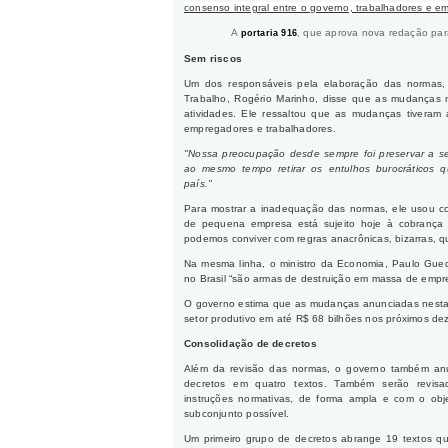
consenso integral entre o governo, trabalhadores e 
A
, que aprova nova redação par
p
ortaria 916
Sem riscos
Um dos responsáveis pela elaboração das normas, o
Trabalho, Rogério Marinho, disse que as mudanças 
atividades. Ele ressaltou que as mudanças tiveram
empregadores e trabalhadores.
"Nossa preocupação desde sempre foi preservar a s
ao mesmo tempo retirar os entulhos burocráticos
país."
Para mostrar a inadequação das normas, ele usou c
de pequena empresa está sujeito hoje à cobrança d
podemos conviver com regras anacrônicas, bizarras, q
Na mesma linha, o ministro da Economia, Paulo Guede
no Brasil “são armas de destruição em massa de empr
O governo estima que as mudanças anunciadas nesta t
setor produtivo em até R$ 68 bilhões nos próximos de
Consolidação de decretos
Além da revisão das normas, o governo também an
decretos em quatro textos. Também serão revisa
instruções normativas, de forma ampla e com o obj
subconjunto possível.
Um primeiro grupo de decretos abrange 19 textos que