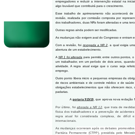
empregadores e reduzir a intervenção estatal na inicia
algo louvável que contribuirá para o crescimento.
Esse trabalho de aprimoramento não acontecerá de 
revisão, realizada por comissão composta por represe
dos trabalhadores, duas NRs foram alteradas e uma terc
Outras regras ainda podem ser modificadas.
As mudanças não exigem aval do Congresso e entram em
Com a revisão, foi
revogada a NR 2
, a qual exigia um
abertura de um estabelecimento.
A
NR 1 foi alterada
para permitir, entre outros pontos, 
um trabalhador, em um período de dois anos, quand
atividade. A regra atual exige que o curso seja refei
emprego.
Outro ponto libera micro e pequenas empresas da obri
de riscos ambientais e de controle médico e de saúde 
obrigações estabelecimentos que não oferecem risco, 
padarias.
A
, que aprova nova redação 
portaria 915/19
Por último, foi
alterada a
NR 12
, que trata de medida
física dos trabalhadores e a prevenção de acidente
regra atual foi considerada complexa, de difíci
internacionais.
As mudanças
ocorreram após os debates promovidos d
Paritária Permanente (CTPP), presidida pelo Minist