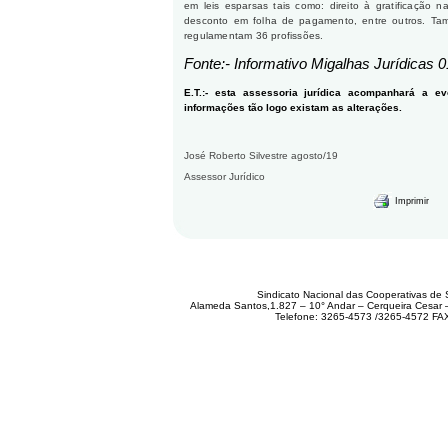
em leis esparsas tais como: direito à gratificação na
desconto em folha de pagamento, entre outros. T
regulamentam 36 profissões.
Fonte:- Informativo Migalhas Jurídicas 0
E.T.:- esta assessoria jurídica acompanhará a e
informações tão logo existam as alterações.
José Roberto Silvestre
agosto/19
Assessor Jurídico
Imprimir
Sindicato Nacional das Cooperativas de 
Alameda Santos,1.827 – 10° Andar – Cerqueira Cesar
Telefone: 3265-4573 /3265-4572 FA