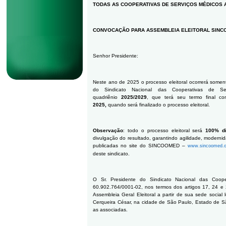
TODAS AS COOPERATIVAS DE SERVIÇOS MÉDICOS
CONVOCAÇÃO PARA ASSEMBLEIA ELEITORAL SINC
Senhor Presidente:
Neste ano de 2025 o processo eleitoral ocorrerá somente
do Sindicato Nacional das Cooperativas de S
quadriênio
2025/2029
, que terá seu termo final c
2025,
quando será finalizado o processo eleitoral.
Observação
: todo o processo eleitoral será
100% di
divulgação do resultado, garantindo agilidade, moderni
publicadas no site do SINCOOMED –
www.sincoomed.o
deste sindicato.
O Sr. Presidente do Sindicato Nacional das Coop
60.902.764/0001-02, nos termos dos artigos 17, 24 e
Assembleia Geral Eleitoral a partir de sua sede social
Cerqueira César, na cidade de São Paulo, Estado de Sã
as associadas.