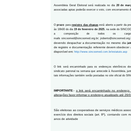
Assembleia Geral Eleitoral será realizada no dia
20 de mar
associadas aptas poderão exercer o voto, com encerramento 
O
prazo
para
registro das chapas
está aberto a partir da pr
às 16h00 do dia
19 de fevereiro de 2025
, na sede do SINCOO
a composição de todos os cargo
;
mails
sincoomed@sincoomed.org.br
jroberto@sincoomed.org.
devendo despachar a documentação no mesmo dia (
at
de registro e documentação referente devem obedecer
disponível em:
http://www.sincoomed.com.br/estatuto.asp
O link será encaminhado para os endereços eletrônicos do
sindicato patronal na semana que antecede à Assembleia, junt
tais informações também serão postadas no site oficial do
IMPORTANTE
:-
o link será encaminhado no endereço
alterações favor informar o endereço atualizado até 26/
São eleitoras as cooperativas de serviços médicos assoc
exercício dos direitos sociais (art. 8º), contando com
anos de atividade