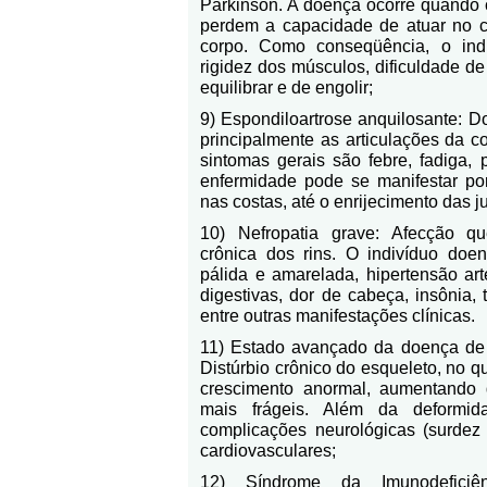
Parkinson. A doença ocorre quando 
perdem a capacidade de atuar no c
corpo. Como conseqüência, o indi
rigidez dos músculos, dificuldade de
equilibrar e de engolir;
9) Espondiloartrose anquilosante: D
principalmente as articulações da c
sintomas gerais são febre, fadiga,
enfermidade pode se manifestar po
nas costas, até o enrijecimento das j
10) Nefropatia grave: Afecção qu
crônica dos rins. O indivíduo doe
pálida e amarelada, hipertensão art
digestivas, dor de cabeça, insônia,
entre outras manifestações clínicas.
11) Estado avançado da doença de P
Distúrbio crônico do esqueleto, no 
crescimento anormal, aumentando
mais frágeis. Além da deformid
complicações neurológicas (surdez 
cardiovasculares;
12) Síndrome da Imunodeficiê