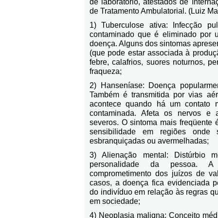
de laboratório, atestados de Intern
de Tratamento Ambulatorial. (Luiz Ma
1) Tuberculose ativa: Infecção pu
contaminado que é eliminado por u
doença. Alguns dos sintomas apresen
(que pode estar associada à produç
febre, calafrios, suores noturnos, p
fraqueza;
2) Hanseníase: Doença popularme
Também é transmitida por vias aér
acontece quando há um contato 
contaminada. Afeta os nervos e 
severos. O sintoma mais freqüente 
sensibilidade em regiões onde 
esbranquiçadas ou avermelhadas;
3) Alienação mental: Distúrbio 
personalidade da pessoa. A
comprometimento dos juízos de val
casos, a doença fica evidenciada 
do indivíduo em relação às regras q
em sociedade;
4) Neoplasia maligna: Conceito méd