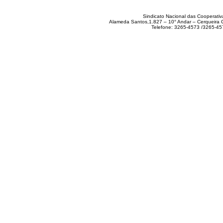
Sindicato Nacional das Cooperativ
Alameda Santos,1.827 – 10° Andar – Cerqueira
Telefone: 3265-4573 /3265-4