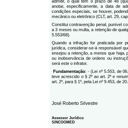
admitir, o qual tem o prazo de 48 (qua
anotar, especificamente, a data de 
condições especiais, se houver, podend
mecânico ou eletrônico (CLT, art. 29, cap
Constitui contravenção penal, punível c
a 3 meses ou multa, a retenção de qualqu
5.553/68).
Quando a infração for praticada por 
jurídica, considerar-se-á responsável 
ensejou a retenção, a menos que haja, 
ou inobservância de ordens ou instruç
será este o infrator.
Fundamentação
: - (Lei nº 5.553, de 
teve acrescido o § 2º ao art. 2º e renu
art. 2º, para § 1º, pela Lei nº 9.453, de 
José Roberto Silvestre
Assessor Jurídico
SINCOOMED