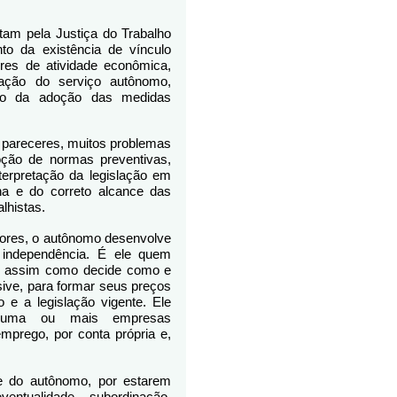
tam pela Justiça do Trabalho
o da existência de vínculo
res de atividade econômica,
ação do serviço autônomo,
ão da adoção das medidas
pareceres, muitos problemas
oção de normas preventivas,
interpretação da legislação em
na e do correto alcance das
alhistas.
dores, o autônomo desenvolve
 independência. É ele quem
o, assim como decide como e
usive, para formar seus preços
e a legislação vigente. Ele
 uma ou mais empresas
prego, por conta própria e,
e do autônomo, por estarem
entualidade, subordinação,