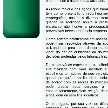
e assumindo o risco de sua atividade.
A grande maioria das ações que trami
têm como pretensão o reconheciment
empregatício, nos mais diversos seto
quando na realidade houve a prest
entretanto não houve a preocupaç
preventivas necessárias pela empresa.
Como sempre enfatizamos em nossos 
podem ser resolvidos através da ad
utilizando-se, para tanto, da correta 
vigor, do estudo cuidadoso da doutri
decisões proferidas pelos tribunais trab
Dentre as várias espécies de trabalha
sua atividade com mais liberdade e
escolhe os tomadores de seu serviç
quando prestará, tendo liberdade, incl
de acordo com as regras do mercado 
pode prestar seus serviços a
concomitantemente, sem relação de em
ainda, com ou sem fins lucrativos.
O empregado, por sua vez, se difer
presentes os requisitos da não ev