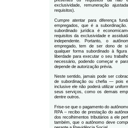
exclusividade, remuneração ajustad
requisitos).
Cumpre atentar para diferença fun
empregados, que é a subordinação.
subordinado jurídica é economica
requisitos da exclusividade e assidu
independente. Portanto, o autôno
empregado, tem de ser dono de s
qualquer forma subordinado à figura
liberdade para executar o seu trabal
necessário, podendo começar e par
depende de autorização prévia.
Neste sentido, jamais pode ser cobra
de subordinação ou chefia — pois e
inclusive ele não poderá utilizar uni
seus serviços, como os demais empr
dentre outros.
Frise-se que o pagamento do autônomo
RPA – recibo de prestação do autôno
dos recolhimentos tributários a ele per
também, que o autônomo deve compro
perante a Previdência Social.