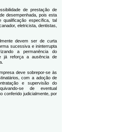
ssibilidade de prestação de
ade desempenhada, pois esta
ualificação específica, tal
anador, eletricista, dentistas,
ialmente devem ser de curta
rma sucessiva e ininterrupta
rizando a permanência do
 já reforça a ausência de
a.
 empresa deve sobrepor-se às
tinatários, com a adoção de
ntratação e supervisão do
quivando-se de eventual
 conferido judicialmente, por