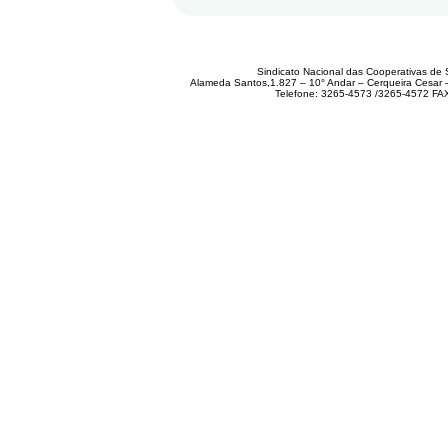
Sindicato Nacional das Cooperativas de 
Alameda Santos,1.827 – 10° Andar – Cerqueira Cesar
Telefone: 3265-4573 /3265-4572 FA