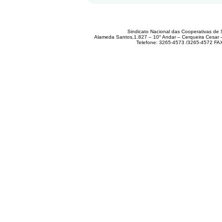
Sindicato Nacional das Cooperativas de 
Alameda Santos,1.827 – 10° Andar – Cerqueira Cesar
Telefone: 3265-4573 /3265-4572 FA