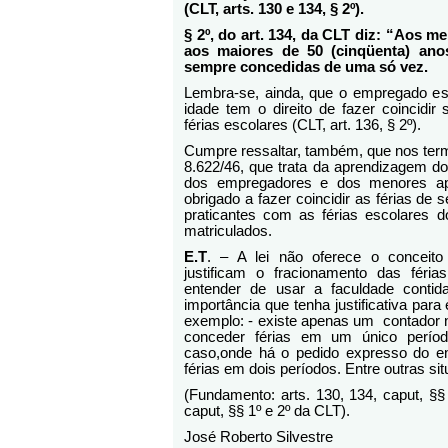
(CLT, arts. 130 e 134, § 2º).
§ 2º, do art. 134, da CLT diz: “Aos m
aos maiores de 50 (cinqüenta) anos
sempre concedidas de uma só vez.
Lembra-se, ainda, que o empregado e
idade tem o direito de fazer coincidir
férias escolares (CLT, art. 136, § 2º).
Cumpre ressaltar, também, que nos termo
8.622/46, que trata da aprendizagem d
dos empregadores e dos menores apr
obrigado a fazer coincidir as férias de
praticantes com as férias escolares 
matriculados.
E.T
. – A lei não oferece o conceit
justificam o fracionamento das féri
entender de usar a faculdade conti
importância que tenha justificativa par
exemplo: - existe apenas um
contador 
conceder férias em um único período
caso,onde há o pedido expresso do 
férias em dois períodos. Entre outras si
(Fundamento: arts. 130, 134, caput, §§ 
caput, §§ 1º e 2º da CLT).
José Roberto Silv