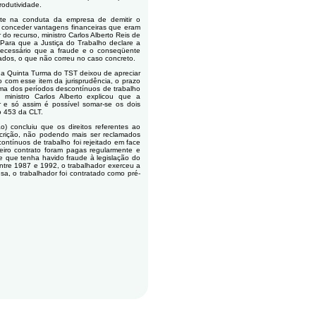
rodutividade.
te na conduta da empresa de demitir o
 conceder vantagens financeiras que eram
do recurso, ministro Carlos Alberto Reis de
Para que a Justiça do Trabalho declare a
necessário que a fraude e o conseqüente
ados, o que não correu no caso concreto.
 a Quinta Turma do TST deixou de apreciar
 com esse item da jurisprudência, o prazo
soma dos períodos descontínuos de trabalho
ministro Carlos Alberto explicou que a
or e só assim é possível somar-se os dois
o 453 da CLT.
) concluiu que os direitos referentes ao
escrição, não podendo mais ser reclamados
ontínuos de trabalho foi rejeitado em face
eiro contrato foram pagas regularmente e
 que tenha havido fraude à legislação do
entre 1987 e 1992, o trabalhador exerceu a
sa, o trabalhador foi contratado como pré-