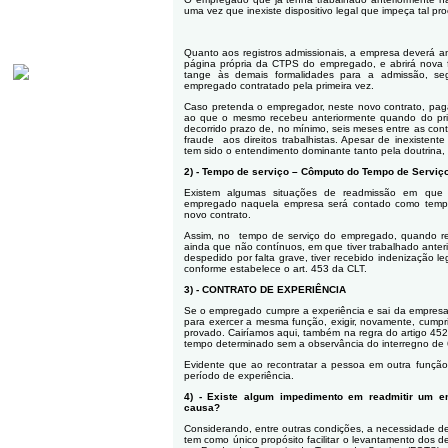
uma vez que inexiste dispositivo legal que impeça tal pr
Quanto aos registros admissionais, a empresa deverá an
página própria da CTPS do empregado, e abrirá nova fi
tange às demais formalidades para a admissão, se
empregado contratado pela primeira vez.
Caso pretenda o empregador, neste novo contrato, pagar
ao que o mesmo recebeu anteriormente quando do prim
decorrido prazo de, no mínimo, seis meses entre as cont
fraude
aos direitos trabalhistas. Apesar de inexistente
tem sido o entendimento dominante tanto pela doutrina, q
2) - Tempo de serviço – Cômputo do Tempo de Serviço
Existem algumas situações de readmissão em que 
empregado naquela empresa será contado como tempo
novo contrato.
Assim, no
tempo de serviço do empregado, quando re
ainda que não contínuos, em que tiver trabalhado anter
despedido por falta grave, tiver recebido indenização
conforme estabelece o art. 453 da CLT.
3) - CONTRATO DE EXPERIÊNCIA
Se o empregado cumpre a experiência e sai da empresa,
para exercer a mesma função, exigir, novamente, cumprim
provado. Cairíamos aqui, também na regra do artigo 45
tempo determinado sem a observância do interregno de 6
Evidente que ao recontratar a pessoa em outra funçã
período de experiência.
4) - Existe algum impedimento em readmitir um 
causa?
Considerando, entre outras condições, a necessidade de c
tem como único propósito facilitar o levantamento dos d