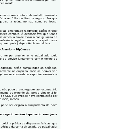
ocedimento.
otar o novo contrato de trabalho em outra
cha ou folha do livro de registro. No que
gue-se a rotina normal, como se fosse
 ao empregado readmitido salário inferior
eiro contrato, é aconselhável que tenha
ratações, a fim de evitar a configuração de
 referência legal expressa a respeito, este
uanto pela jurisprudência trabalhista.
 Anterior – Hipóteses
o tempo anteriormente trabalhado pelo
 de serviço juntamente com o tempo do
admitido, serão computados os períodos,
iormente na empresa, salvo se houver sido
 legal ou se aposentado espontaneamente –
 não pode o empregador, ao recontratá-lo
ento de experiência, pois o obreiro já foi
2 da CLT, que impede nova contratação por
 (seis) meses.
o pode ser exigido o cumprimento de novo
empregado recém-dispensado sem justa
oibir a prática de dispensas fictícias, que
epósitos da conta vinculada do trabalhador