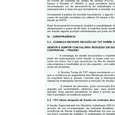
no Fundo de Garantia do Tempo de Serviço (FGTS), 
baixou a Portaria nº 384/92, a qual considera fraud
recontratação ou de permanência do trabalhador em
subseqüentes à data em que formalmente a rescisão te
Constatada a prática da rescisão fraudulenta, o agente 
casos de rescisão ocorridas nos últimos 24 meses a fim 
fraude ao FGTS.
Esse levantamento envolverá também a possibilidade 
ultrapassado o prazo de 90 dias, a empresa pode readm
ato resulte alguma punição administrativa por parte do M
5) – JURISPRUDÊNCIA
5.1 - CONHEÇA RECENTE DECISÃO DO TST SOBRE 
DEMITIR E ADMITIR COM SALÁRIO REDUZIDO EM S
CONTRATUAL – FRAUDE!
A estratégia de demitir funcionários e readmit
pode ser caracterizada como fraude, e nesse caso os 
como um único. Foi o que aconteceu no Rio de Janeir
uma empresa e readmitida já no dia seguinte, com salá
antes da demissão.
A Terceira Turma do TST negou provimento a 
que a condenou ao pagamento das diferenças decorrentes
ao examinar fatos e provas, concluiu que a interrup
salarial da empregada denotavam a intenção de fraudar a
A relatora do processo, juíza convocada Ene
seguido por unanimidade, observou que, para revert
decisão, seria preciso reexaminar os fatos e provas 
não é permitido na instância superior.
5.2 - TST afasta alegação de fraude em contratos des
A Seção Especializada em Dissídios Individuais (SDI-1)
recurso de um ex-empregado da Indústria Brasileir
ocorrência de fraude à legislação trabalhista em sua 
um único contrato de trabalho. O empregado foi demitid