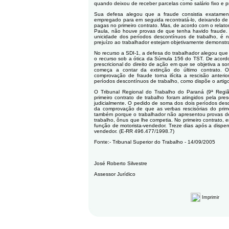
quando deixou de receber parcelas como salário fixo e p
Sua defesa alegou que a fraude consistia exatamen
empregado para em seguida recontratá-lo, deixando de
pagas no primeiro contrato. Mas, de acordo com o relator 
Paula, não houve provas de que tenha havido fraude. 
unicidade dos períodos descontínuos de trabalho, é 
prejuízo ao trabalhador estejam objetivamente demonstr
No recurso a SDI-1, a defesa do trabalhador alegou que
o recurso sob a ótica da Súmula 156 do TST. De acordo
prescricional do direito de ação em que se objetiva a 
começa a contar da extinção do último contrato. O 
comprovação de fraude torna ilícita a rescisão anteri
períodos descontínuos de trabalho, como dispõe o artig
O Tribunal Regional do Trabalho do Paraná (9ª Região
primeiro contrato de trabalho foram atingidos pela pr
judicialmente. O pedido de soma dos dois períodos desc
da comprovação de que as verbas rescisórias do prim
também porque o trabalhador não apresentou provas de
trabalho, ônus que lhe competia. No primeiro contrato, 
função de motorista-vendedor. Treze dias após a dispen
vendedor. (E-RR 496.477/1998.7)
Fonte:- Tribunal Superior do Trabalho - 14/09/2005
José Roberto Silvestre
Assessor Jurídico
Imprimir