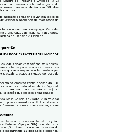
o Ministro do Trabalho e Emprego (MTE)
ulenta a rescisão contratual seguida de
 serviço, ocorrida dentro dos 90 dias
nha se operado.
de inspeção do trabalho levantará todos os
de verificar a ocorrência de mais casos de
de fraude ao seguro-desemprego. Contudo,
itir o empregado demitido, sem que desse
inistério do Trabalho e Emprego.
A QUESTÃO.
EGUIDA PODE CARACTERIZAR UNICIDADE
i-los logo depois com salários mais baixos,
dois contratos passam a ser considerados
o em que uma empregada foi demitida por
rio reduzido a quase a metade do recebido
recurso da empresa contra decisão do TRT
 da redução salarial sofrida. O Regional,
ção do contrato e o conseqüente prejuízo
 legislação que protege o trabalhador.
ida Mello Correia de Araújo, cujo voto foi
er o posicionamento do TRT e alterar a
que formaram aquele convencimento, o que
contínuos
 do Tribunal Superior do Trabalho rejeitou
a de Bebidas (Spaipa S/A) que alegou a
contratação e buscava o reconhecimento de
o e recontratado 13 dias após a dispensa,