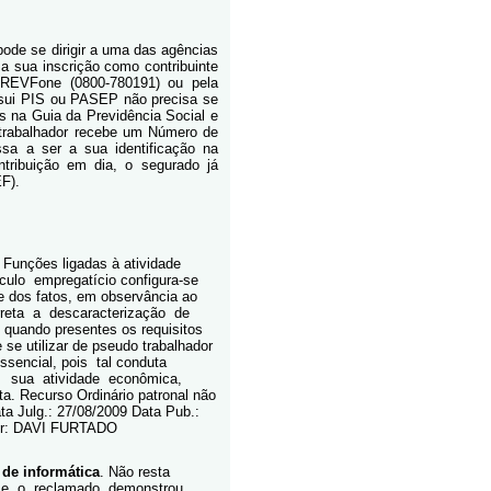
pode se dirigir a uma das agências
 a sua inscrição como contribuinte
 PREVFone (0800-780191) ou pela
ui PIS ou PASEP não precisa se
s na Guia da Previdência Social e
o trabalhador recebe um Número de
ssa a ser a sua identificação na
ontribuição em dia, o segurado já
EF).
. Funções ligadas à atividade
culo
empregatício configura-se
de dos fatos, em observância ao
reta
a
descaracterização
de
, quando presentes os requisitos
 se utilizar de pseudo trabalhador
ssencial, pois
tal conduta
sua
atividade
econômica,
sta. Recurso Ordinário patronal não
a Julg.: 27/08/2009 Data Pub.:
tor: DAVI FURTADO
 de informática
. Não resta
se
o
reclamado
demonstrou,