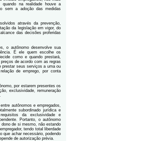
a, quando na realidade houve a
anto sem a adoção das medidas
solvidos através da prevenção,
retação da legislação em vigor, do
 alcance das decisões proferidas
res, o autônomo desenvolve sua
dência. É ele quem escolhe os
ecide como e quando prestará,
us preços de acordo com as regras
e prestar seus serviços a uma ou
relação de emprego, por conta
tônomo, por estarem presentes os
ação, exclusividade, remuneração
.
l entre autônomos e empregados,
almente subordinado jurídica e
quisitos da exclusividade e
pendente. Portanto, o autônomo
er dono de si mesmo, não estando
empregador, tendo total liberdade
po que achar necessário, podendo
pende de autorização prévia.