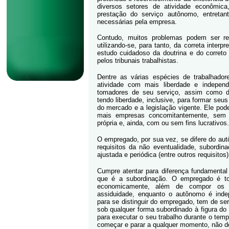
diversos setores de atividade econômic
prestação do serviço autônomo, entret
necessárias pela empresa.
Contudo, muitos problemas podem ser re
utilizando-se, para tanto, da correta interp
estudo cuidadoso da doutrina e do correto
pelos tribunais trabalhistas.
Dentre as várias espécies de trabalhado
atividade com mais liberdade e indepen
tomadores de seu serviço, assim como d
tendo liberdade, inclusive, para formar se
do mercado e a legislação vigente. Ele pod
mais empresas concomitantemente, sem 
própria e, ainda, com ou sem fins lucrativos.
O empregado, por sua vez, se difere do au
requisitos da não eventualidade, subordin
ajustada e periódica (entre outros requisitos)
Cumpre atentar para diferença fundamenta
que é a subordinação. O empregado é tot
economicamente, além de compor os re
assiduidade, enquanto o autônomo é inde
para se distinguir do empregado, tem de s
sob qualquer forma subordinado à figura do 
para executar o seu trabalho durante o tem
começar e parar a qualquer momento, não de