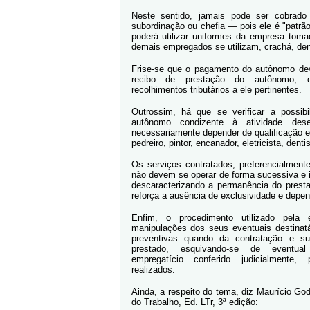
Neste sentido, jamais pode ser cobrado
subordinação ou chefia — pois ele é "patrã
poderá utilizar uniformes da empresa tom
demais empregados se utilizam, crachá, den
Frise-se que o pagamento do autônomo dev
recibo de prestação do autônomo, d
recolhimentos tributários a ele pertinentes.
Outrossim, há que se verificar a possibi
autônomo condizente à atividade des
necessariamente depender de qualificação es
pedreiro, pintor, encanador, eletricista, dentis
Os serviços contratados, preferencialment
não devem se operar de forma sucessiva e 
descaracterizando a permanência do prest
reforça a ausência de exclusividade e depe
Enfim, o procedimento utilizado pela
manipulações dos seus eventuais destinat
preventivas quando da contratação e su
prestado, esquivando-se de eventua
empregatício conferido judicialmente,
realizados.
Ainda, a respeito do tema, diz Maurício Go
do Trabalho, Ed. LTr, 3ª edição: