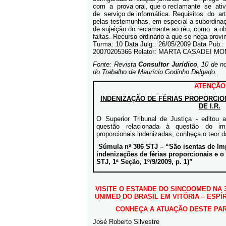
com
a
prova oral, que o reclamante
se
ati
de
serviço de informática. Requisitos
do
ar
pelas testemunhas, em especial a subordina
de sujeição do reclamante ao réu, como
a ob
faltas. Recurso ordinário a que se nega pro
Turma: 10 Data Julg.: 26/05/2009 Data Pub.:
20070205366 Relator: MARTA CASADEI M
Fonte: Revista
Consultor Jurídico
, 10 de n
do Trabalho de Maurício Godinho Delgado.
ATENÇÃO
INDENIZAÇÃO DE FÉRIAS PROPORCIONA
DE I.R.
O Superior Tribunal de Justiça - editou
questão relacionada à questão do im
proporcionais indenizadas, conheça o teor d
Súmula nº 386 STJ – “São isentas de I
indenizações de férias proporcionais e o 
STJ, 1ª Seção, 1º/9/2009, p. 1)”
VISITE O ESTANDE DO SINCOOMED NA 
UNIMED DO BRASIL EM VITÓRIA – ESPÍRI
CONHEÇA A ATUAÇÃO DESTE PAR
José Roberto Silvestre
Outub