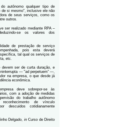
 do autônomo qualquer tipo de
o de si mesmo", inclusive ele não
adora de seus serviços, como os
tre outros.
e ser realizado mediante RPA –
eduzindo-se os valores dos
lidade de prestação de serviço
empenhada, pois esta deverá
pecífica, tal qual os serviços de
ta, etc.
e devem ser de curta duração, e
ininterrupta — "ad perpetuem” —,
ador na empresa, o que desde já
ndência econômica.
 empresa deve sobrepor-se às
ários, com a adoção de medidas
pervisão do trabalho autônomo
l reconhecimento de vínculo
 por descuidos cotidianamente
dinho Delgado,
in
Curso de Direito