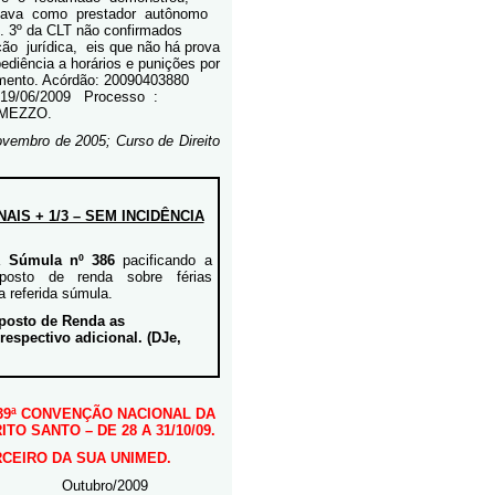
vava
como
prestador
autônomo
t. 3º da CLT não confirmados
ção
jurídica,
eis que não há prova
ediência a horários e punições por
vimento. Acórdão: 20090403880
 19/06/2009
Processo
:
OMEZZO.
ovembro de 2005; Curso de Direito
IS + 1/3 – SEM INCIDÊNCIA
 a
Súmula nº 386
pacificando a
posto de renda sobre férias
a referida súmula.
mposto de Renda as
respectivo adicional. (DJe,
39ª CONVENÇÃO NACIONAL DA
TO SANTO – DE 28 A 31/10/09.
CEIRO DA SUA UNIMED.
ro/2009