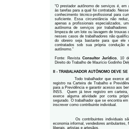
“O prestador autônomo de serviços é, em g
às tarefas para a qual foi contratado. Nesse
conhecimento técnico-profissional para cu
suficiente. Essa circunstância não reduz
apenas a profissionais especializados, u
autônoma de serviços por trabalhadores 
limpeza de um lote ou lavagem de trouxas 
nesses casos de trabalhadores não qualifi
do obreiro seja bastante para que ele 
contratados sob sua própria condução 
autônomo.”
Fonte: Revista
Consultor Jurídico
, 10 d
Direito do Trabalho de Maurício Godinho Del
II - TRABALHADOR AUTÔNOMO DEVE SE
Todo trabalhador que exerce a
registro na Carteira de Trabalho e Previdên
para a Previdência e garantir acesso aos ben
INSS.
Quem já teve registro em carteir
exerce alguma atividade por conta próp
segurado. O trabalhador que se encontra em
inscrever como contribuinte individual.
Os contribuintes individuais s
economia informal, vendedores ambulantes, f
liberais, artistas e artesãos.