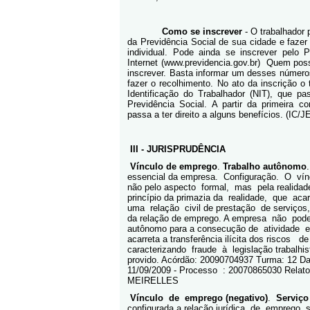
Como se inscrever
- O trabalhador 
da Previdência Social de sua cidade e fazer
individual. Pode ainda se inscrever pelo
Internet (www.previdencia.gov.br)
Quem poss
inscrever. Basta informar um desses número
fazer o recolhimento. No ato da inscrição 
Identificação do Trabalhador (NIT), que pa
Previdência Social. A partir da primeira c
passa a ter direito a alguns benefícios. (IC/J
III - JURISPRUDÊNCIA
Vínculo de emprego
.
Trabalho autônomo
essencial da empresa.
Configuração.
O
vín
não pelo aspecto
formal,
mas
pela realida
princípio da primazia da
realidade,
que
acar
uma
relação
civil de prestação
de serviços
da relação de emprego. A empresa
não
pode
autônomo para a consecução de
atividade
e
acarreta a transferência ilícita dos riscos
de
caracterizando
fraude
à
legislação trabalhi
provido. Acórdão: 20090704937 Turma: 12 Dat
11/09/2009 - Processo
: 20070865030 Rela
MEIRELLES
Vínculo
de
emprego (negativo)
.
Serviço
configurada a relação jurídica
de
emprego