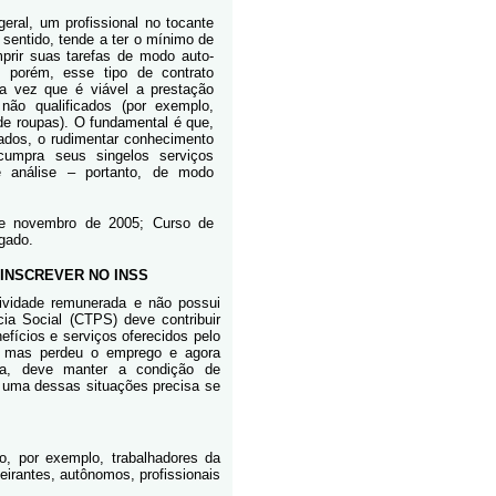
eral, um profissional no tocante
 sentido, tende a ter o mínimo de
mprir suas tarefas de modo auto-
, porém, esse tipo de contrato
ma vez que é viável a prestação
não qualificados (por exemplo,
de roupas). O fundamental é que,
cados, o rudimentar conhecimento
cumpra seus singelos serviços
e análise – portanto, de modo
e novembro de 2005; Curso de
gado.
 INSCREVER NO INSS
tividade remunerada e não possui
cia Social (CTPS) deve contribuir
efícios e serviços oferecidos pelo
a, mas perdeu o emprego e agora
ria, deve manter a condição de
 uma dessas situações precisa se
ão, por exemplo, trabalhadores da
eirantes, autônomos, profissionais