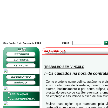
busca
São Paulo, 8 de Agosto de 2026
TRABALHO SEM VÍNCULO
I - Os cuidados na hora de contra
Como o próprio nome define, autônomo é sin
a um certo grau de liberdade, porém com 
exerce, habitualmente e por conta própria, 
prestando serviço de caráter eventual a u
de emprego e assumindo o risco de sua ativ
Muitas das ações que tramitam pela J
pretensão o reconhecimento da existência d