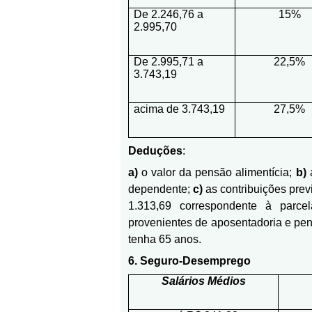
De 2.246,76 a
15%
2.995,70
De 2.995,71 a
22,5%
3.743,19
acima de 3.743,19
27,5%
Deduções
:
a)
o valor da pensão alimentícia;
b)
a
dependente;
c)
as contribuições prev
1.313,69 correspondente à parce
provenientes de aposentadoria e pen
tenha 65 anos.
6. Seguro-Desemprego
Salários Médios