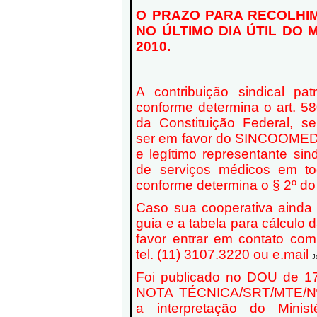
O PRAZO PARA RECOLHI
NO ÚLTIMO DIA ÚTIL DO 
2010.
A contribuição sindical pat
conforme determina o art. 580
da Constituição Federal, s
ser em favor do SINCOOMED p
e legítimo representante sin
de serviços médicos em todo
conforme determina o § 2º do 
Caso sua cooperativa ainda
guia e a tabela para cálculo d
favor entrar em contato c
tel. (11) 3107.3220 ou e.mail
J
Foi publicado no DOU de 1
NOTA TÉCNICA/SRT/MTE/Nº 
a interpretação do Minis