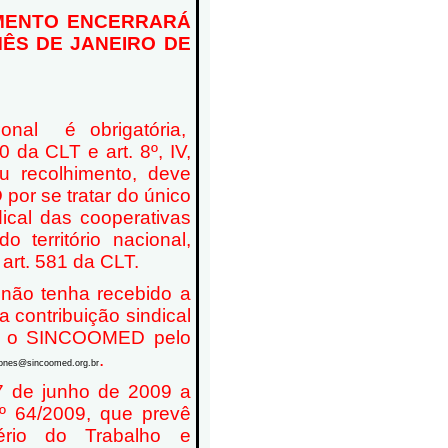
MENTO ENCERRARÁ
MÊS DE JANEIRO DE
ronal
é obrigatória,
 da CLT e art. 8º, IV,
eu recolhimento, deve
or se tratar do único
dical das cooperativas
 território nacional,
art. 581 da CLT.
 não tenha recebido a
a contribuição sindical
om o SINCOOMED pelo
.
ones@sincoomed.org.br
7 de junho de 2009 a
64/2009, que prevê
tério do Trabalho e