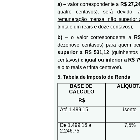
a)
– valor correspondente a
R$ 27,2
quatro centavos), será devido,
remuneração mensal não superior 
trinta e um reais e doze centavos);
b)
– o valor correspondente a
R$
dezenove centavos) para quem pe
superior a R$ 531,12
(quinhentos 
centavos)
e igual ou inferior a R$ 
e oito reais e trinta centavos).
5. Tabela de Imposto de Renda
BASE DE
ALÍQUOT
CÁLCULO
R$
Até 1.499,15
isento
De 1.499,16 a
7,5%
2.246,75