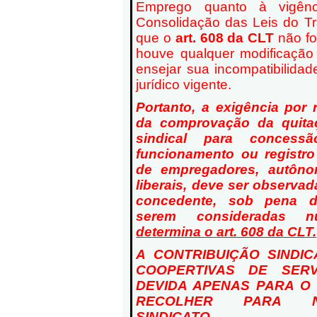
Emprego quanto à vigên
Consolidação das Leis do Tr
que o
art. 608 da CLT
não fo
houve qualquer modificação 
ensejar sua incompatibilid
jurídico vigente.
Portanto, a exigência por 
da comprovação da quitaç
sindical para concess
funcionamento ou registro
de empregadores, autônom
liberais, deve ser observa
concedente, sob pena d
serem consideradas
determina o art. 608 da CLT.
A CONTRIBUIÇÃO SINDI
COOPERTIVAS DE SER
DEVIDA APENAS PARA O
RECOLHER PARA 
SINDICATO.