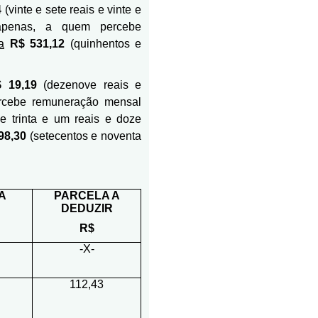
4
(vinte e sete reais e vinte e
 apenas, a quem percebe
a
R$ 531,12
(quinhentos e
 19,19
(dezenove reais e
rcebe remuneração mensal
e trinta e um reais e doze
798,30
(setecentos e noventa
A
PARCELA A
DEDUZIR
R$
-X-
112,43