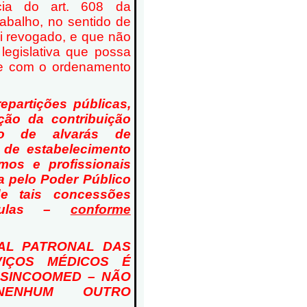
cia do art. 608 da
abalho, no sentido de
i revogado, e que não
legislativa que possa
ade com o ordenamento
repartições públicas,
ão da contribuição
ão de alvarás de
 de estabelecimento
os e profissionais
da pelo Poder Público
e tais concessões
 nulas –
conforme
CAL PATRONAL DAS
VIÇOS MÉDICOS É
 SINCOOMED – NÃO
NENHUM OUTRO