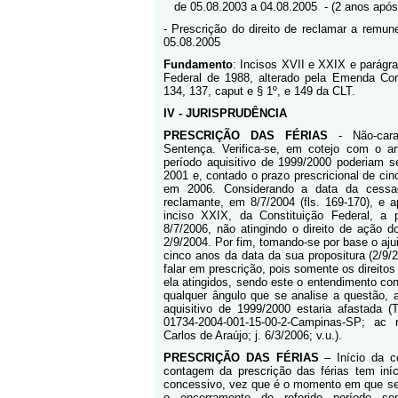
de 05.08.2003 a 04.08.2005
- (2 anos após
- Prescrição do direito de reclamar a remunera
05.08.2005
Fundamento
: Incisos XVII e XXIX e parágra
Federal de 1988, alterado pela Emenda Cons
134, 137, caput e § 1º, e 149 da CLT.
IV - JURISPRUDÊNCIA
PRESCRIÇÃO DAS FÉRIAS
- Não-cara
Sentença. Verifica-se, em cotejo com o ar
período aquisitivo de 1999/2000 poderiam s
2001 e, contado o prazo prescricional de cin
em 2006. Considerando a data da cessaç
reclamante, em 8/7/2004 (fls. 169-170), e a
inciso XXIX, da Constituição Federal, a 
8/7/2006, não atingindo o direito de ação d
2/9/2004. Por fim, tomando-se por base o aj
cinco anos da data da sua propositura (2/9
falar em prescrição, pois somente os direitos
ela atingidos, sendo este o entendimento con
qualquer ângulo que se analise a questão, a
aquisitivo de 1999/2000 estaria afastada 
01734-2004-001-15-00-2-Campinas-SP; ac 
Carlos de Araújo; j. 6/3/2006; v.u.).
PRESCRIÇÃO DAS FÉRIAS
– Início da c
contagem da prescrição das férias tem iní
concessivo, vez que é o momento em que se
o encerramento de referido período se