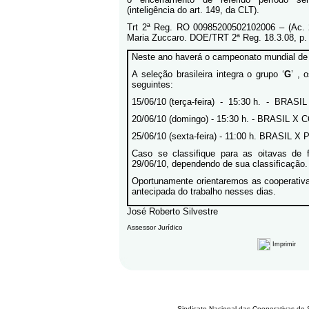
(inteligência do art. 149, da CLT).
Trt 2ª Reg. RO 00985200502102006 – (Ac. 2
Maria Zuccaro. DOE/TRT 2ª Reg. 18.3.08, p.
Neste ano haverá o campeonato mundial de 
A seleção brasileira integra o grupo ‘
G
’ , 
seguintes:
15/06/10 (terça-feira) - 15:30 h. - BR
20/06/10 (domingo) - 15:30 h. - BRASIL 
25/06/10 (sexta-feira) - 11:00 h. BRASIL
Caso se classifique para as oitavas de f
29/06/10, dependendo de sua classificação.
Oportunamente orientaremos as cooperativa
antecipada do trabalho nesses dias.
José Roberto Silve
Assessor Jurídico
Imprimir
Sindicato Nacional das Cooperativas de 