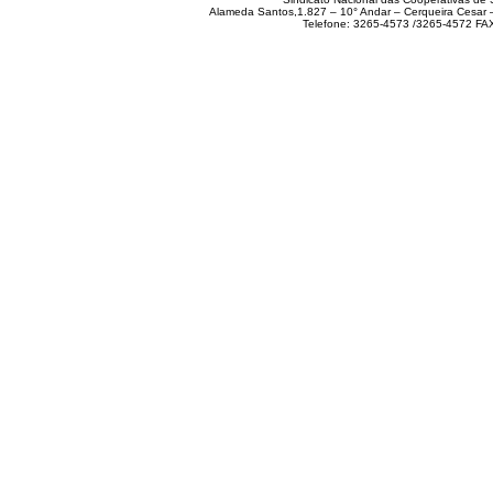
Alameda Santos,1.827 – 10° Andar – Cerqueira Cesar
Telefone: 3265-4573 /3265-4572 FA