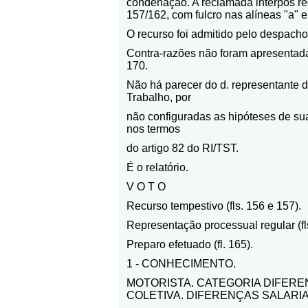
condenação. A reclamada interpôs recu
157/162, com fulcro nas alíneas "a" e
O recurso foi admitido pelo despacho 
Contra-razões não foram apresentadas
170.
Não há parecer do d. representante d
Trabalho, por
não configuradas as hipóteses de sua
nos termos
do artigo 82 do RI/TST.
É o relatório.
V O T O
Recurso tempestivo (fls. 156 e 157).
Representação processual regular (fls
Preparo efetuado (fl. 165).
1 - CONHECIMENTO.
MOTORISTA. CATEGORIA DIFERE
COLETIVA. DIFERENÇAS SALARIA