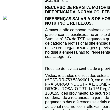
JCLAL/nrs/ic
RECURSO DE REVISTA. MOTORIS
DIFERENCIADA. NORMA
COLETIV
DIFERENÇAS SALARIAIS DE HOR
NOTURNO E REFLEXOS.
A matéria não comporta maiores dis
já se encontra pacificada no âmbito 
Súmula nº 374 do TST, segundo a qu
de categoria profissional diferenciad
de seu empregador vantagens previst
no qual a empresa não foi represent
sua categoria”.
Recurso de revista conhecido e provi
Vistos, relatados e discutidos estes 
nº TST-RR-753.588/2001.9, em que
FRAIBURGO INDÚSTRIA E COMÉRCI
DIRCEU ROSA. O TRT da 12ª Região,
150/155, deu provimento ao recurso o
condenando a reclamada, a partir de
pagamento das diferenças salariais d
adicional noturno, com reflexos, rearb