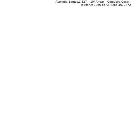
Alameda Santos,1.827 – 10° Andar – Cerqueira Cesar
Telefone: 3265-4573 /3265-4572 FA