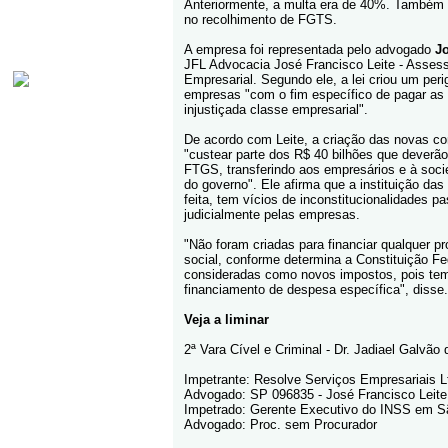
Anteriormente, a multa era de 40%. Também
no recolhimento de FGTS.
A empresa foi representada pelo advogado
Jo
JFL Advocacia José Francisco Leite - Assesso
Empresarial. Segundo ele, a lei criou um per
empresas "com o fim específico de pagar as 
injustiçada classe empresarial".
De acordo com Leite, a criação das novas con
"custear parte dos R$ 40 bilhões que deverão
FTGS, transferindo aos empresários e à soci
do governo". Ele afirma que a instituição das
feita, tem vícios de inconstitucionalidades 
judicialmente pelas empresas.
"Não foram criadas para financiar qualquer p
social, conforme determina a Constituição F
consideradas como novos impostos, pois tem
financiamento de despesa específica", disse.
Veja a liminar
2ª Vara Cível e Criminal - Dr. Jadiael Galvã
Impetrante: Resolve Serviços Empresariais L
Advogado: SP 096835 - José Francisco Leite
Impetrado: Gerente Executivo do INSS em 
Advogado: Proc. sem Procurador