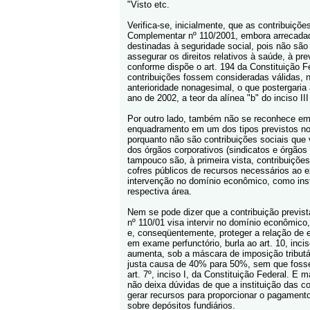
"Visto etc.
Verifica-se, inicialmente, que as contribuições
Complementar nº 110/2001, embora arrecada
destinadas à seguridade social, pois não são 
assegurar os direitos relativos à saúde, à pre
conforme dispõe o art. 194 da Constituição F
contribuições fossem consideradas válidas, nã
anterioridade nonagesimal, o que postergaria a
ano de 2002, a teor da alínea "b" do inciso II
Por outro lado, também não se reconhece em 
enquadramento em um dos tipos previstos no 
porquanto não são contribuições sociais que 
dos órgãos corporativos (sindicatos e órgãos
tampouco são, à primeira vista, contribuições
cofres públicos de recursos necessários ao ex
intervenção no domínio econômico, como ins
respectiva área.
Nem se pode dizer que a contribuição previst
nº 110/01 visa intervir no domínio econômico,
e, conseqüentemente, proteger a relação de e
em exame perfunctório, burla ao art. 10, inc
aumenta, sob a máscara de imposição tributá
justa causa de 40% para 50%, sem que fosse
art. 7º, inciso I, da Constituição Federal. E
não deixa dúvidas de que a instituição das co
gerar recursos para proporcionar o pagamento
sobre depósitos fundiários.