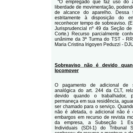
“O empregado que faz uso do a
liberdade de movimentação, podendo
de alcance do aparelho. Dessa 
estritamente à disposição do 
reconhecer tempo de sobreaviso. (E
Jurisprudencial nº 49 da Seção de 
Corte.) Recurso parcialmente conh
unânime da 3ª Turma do TST - RR-4
Maria Cristina Irigoyen Peduzzi - DJ
Sobreaviso não é devido quan
locomover
O pagamento de adicional de s
analógica do art. 244 da CLT, rela
devido quando o trabalhador, p
permaneça em sua residência, agua
ser chamado para o serviço. Quand
não é afetada, o adicional não é 
embargos em recurso de revista m
da empresa, a Subseção 1 Espe
Individuais (SDI-1) do Tribunal