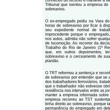
conheceu do recurso e manteve a de
Tribunal que isentou a empresa do
sobreaviso.
O ex-empregado pediu na Vara do
horas de sobreaviso por ficar à di
seu expediente normal de trabal
improcedente porque o empregado,
nos autos, admitia não sofrer qualqu
de locomoção. Ao recorrer da decis
Trabalho do Rio de Janeiro (1ª Reg
que, em outros depoimentos, ter
sobreaviso e o cerceamento de sua
plantão.
O TRT reformou a sentença e reconh
de sobreaviso por entender que se 
dos trabalhadores ferroviários, trata
que o trabalhador não estivesse ob
residência nos intervalos entre as jo
manter a empresa informada sobre o
empresa recorreu ao TST sustent
tinha direito ao sobreaviso, porque t
permanência do empregado em dete