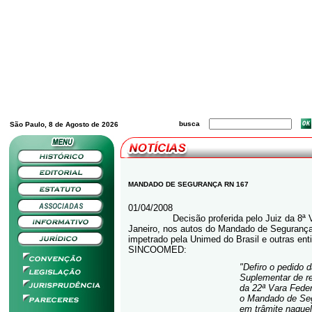
busca
São Paulo, 8 de Agosto de 2026
MANDADO DE SEGURANÇA RN 167
01/04/2008
Decisão proferida pelo Juiz da 8ª Vara
Janeiro, nos autos do Mandado de Segurança
impetrado pela Unimed do Brasil e outras ent
SINCOOMED:
"
Defiro o pedido 
Suplementar de r
da 22ª Vara Feder
o Mandado de Seg
em trâmite naque