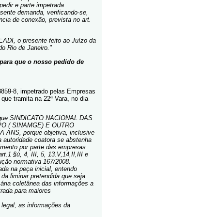
pedir e parte impetrada
sente demanda, verificando-se,
ncia de conexão, prevista no art.
ADI, o presente feito ao Juízo da
do Rio de Janeiro.
"
 para que o nosso pedido de
859-8, impetrado pelas Empresas
e tramita na 22ª Vara, no dia
a que SINDICATO NACIONAL DAS
O ( SINAMGE) E OUTRO
 ANS, porque objetiva, inclusive
a autoridade coatora se abstenha
rimento por parte das empresas
.1 §ú, 4, III, 5, 13.V,14,II,III e
olução normativa 167/2008.
da na peça inicial, entendo
 da liminar pretendida que seja
sária coletânea das informações a
trada para maiores
 legal, as informações da