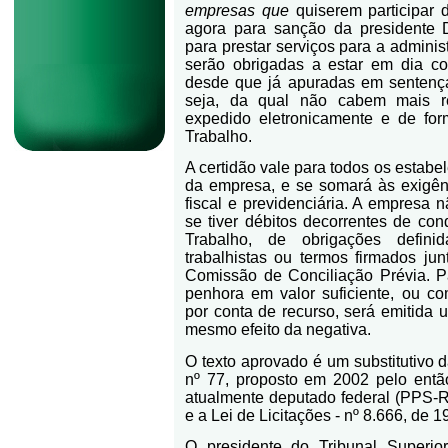
empresas que
quiserem participar d
agora para sanção da presidente D
para prestar serviços para a admini
serão obrigadas a estar em dia com
desde que já apuradas em sentença
seja, da qual não cabem mais re
expedido eletronicamente e de form
Trabalho.
A certidão vale para todos os estabel
da empresa, e se somará às exigênc
fiscal e previdenciária. A empresa
se tiver débitos decorrentes de con
Trabalho, de obrigações defini
trabalhistas ou termos firmados jun
Comissão de Conciliação Prévia. P
penhora em valor suficiente, ou co
por conta de recurso, será emitida 
mesmo efeito da negativa.
O texto aprovado é um substitutivo 
nº 77, proposto em 2002 pelo entã
atualmente deputado federal (PPS-R
e a Lei de Licitações - nº 8.666, de 1
O presidente do Tribunal Superio