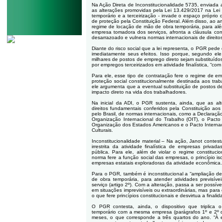
Na Ação Direta de Inconstitucionalidade 5735, enviad
as alterações promovidas pela Lei 13.429/2017 na Lei
temporário e a terceirização -
invade o espaço próprio 
de proteção pela Constituição Federal. Além disso, ao am
regime de locação de mão de obra temporária, para alé
empresa tomadora dos serviços, afronta a cláusula cons
desarrazoado e vulnera normas internacionais de direit
Diante do risco social que a lei representa, o PGR ped
imediatamente seus efeitos. Isso porque, segundo ele
milhares de postos de emprego direto sejam substituído
por empregos terceirizados em atividade finalística, “com
Para ele, esse tipo de contratação fere o regime de em
proteção social constitucionalmente destinada aos trab
ele argumenta que a eventual substituição de postos de 
impacto direto na vida dos trabalhadores.
Na inicial da ADI, o PGR sustenta, ainda, que as al
direitos fundamentais conferidos pela Constituição ao
pelo Brasil, de normas internacionais, como a Declaraçã
Organização Internacional do Trabalho (OIT), o Pact
Organização dos Estados Americanos e o Pacto Internaci
Culturais.
Inconstitucionalidade material –
Na ação, Janot contesta
irrestrita da atividade finalística de empresas priv
pública. Para ele, além de violar o regime constituc
norma fere a função social das empresas, o princípio i
empresas estatais exploradoras da atividade econômica.
Para o PGR, também é inconstitucional a “ampliação d
de obra temporária, para atender atividades previsí
serviço (artigo 2º). Com a alteração, passa a ser possí
em situações imprevisíveis ou extraordinárias, mas par
o que fere princípios constitucionais e desvirtua a final
O PGR contesta, ainda, o dispositivo que triplica 
temporário com a mesma empresa (parágrafos 1º e 2º d
meses, o que corresponde a três quartos do ano. “À em