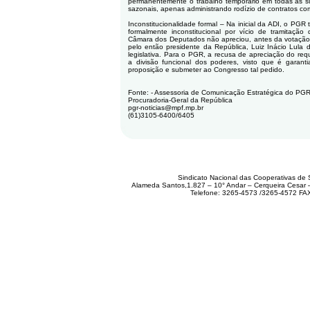
permanentemente o trabalho temporário em todas as sua
sazonais, apenas administrando rodízio de contratos co
Inconstitucionalidade formal – Na inicial da ADI, o PG
formalmente inconstitucional por vício de tramitação
Câmara dos Deputados não apreciou, antes da votação 
pelo então presidente da República, Luiz Inácio Lula d
legislativa. Para o PGR, a recusa de apreciação do requ
a divisão funcional dos poderes, visto que é garantia
proposição e submeter ao Congresso tal pedido.
Fonte: - Assessoria de Comunicação Estratégica do PG
Procuradoria-Geral da República
pgr-noticias@mpf.mp.br
(61)3105-6400/6405
Sindicato Nacional das Cooperativas de 
Alameda Santos,1.827 – 10° Andar – Cerqueira Cesar
Telefone: 3265-4573 /3265-4572 FA