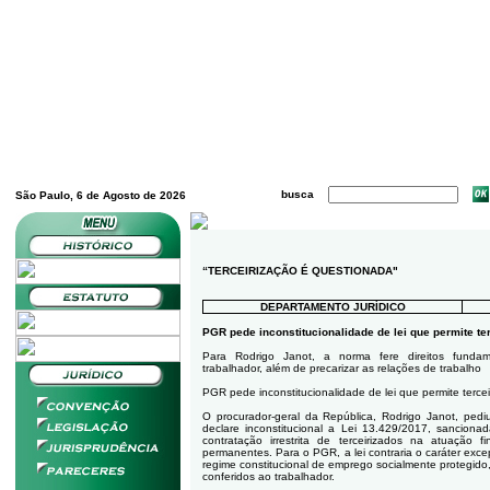
busca
São Paulo, 6 de Agosto de 2026
“TERCEIRIZAÇÃO É QUESTIONADA"
DEPARTAMENTO JURÍDICO
PGR pede inconstitucionalidade de lei que permite ter
Para Rodrigo Janot, a norma fere direitos fundam
trabalhador, além de precarizar as relações de trabalho
PGR pede inconstitucionalidade de lei que permite tercei
O procurador-geral da República, Rodrigo Janot, ped
declare inconstitucional a Lei 13.429/2017, sanciona
contratação irrestrita de terceirizados na atuação 
permanentes. Para o PGR, a lei contraria o caráter excep
regime constitucional de emprego socialmente protegido,
conferidos ao trabalhador.