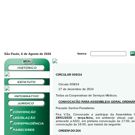
busca
São Paulo, 6 de Agosto de 2026
CIRCULAR 009/24
Circular
009/24
27
de
dezembro
de
2024
Todas
as
Cooperativas
de
Serviços
Médicos.
CONVOCAÇÃO
PARA
ASSEMBLEIA
GERAL
ORDINÁ
Prezado
Senhor
Presidente:
Fica V.Sa. Convocado a participar da Assembleia Ge
28/01/2025
–
terça-feira,
em
ambiente
virtual,
cujo
antecede a AGO, em primeira convocação às 17:00, se
convocação às 18:00, que tratará da seguinte:
ORDEM
DO
DIA