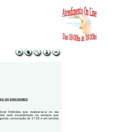
RIA
DO
SINCOOMED
ral Ordinária que realizar-se-á no dia
link
será encaminhado
na
semana
que
gunda convocação às 17:30 e em terceira