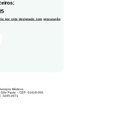
ceiros;
25
rio por este designado com
procuração
Serviços Médicos
 –São Paulo – CEP: 01419-000.
X :3265-4571