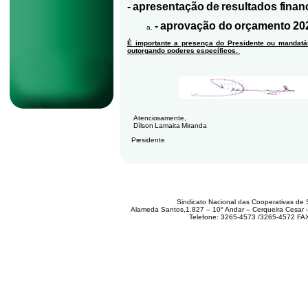
-
apresentação
de
resultados
finan
-
aprovação
do
orçamento
20
É importante a presença do Presidente ou mandatá
outorgando poderes específicos.
Atenciosamente,
Dílson Lamaita Miranda
Presidente
Sindicato Nacional das Cooperativas de 
Alameda Santos,1.827 – 10° Andar – Cerqueira Cesar
Telefone: 3265-4573 /3265-4572 FA